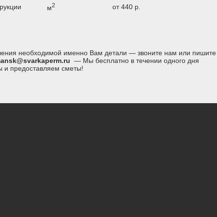
2
рукции
от 440 р.
м
вления необходимой именно Вам детали — звоните нам или пишите
ansk@svarkaperm.ru
— Мы бесплатно в течении одного дня
ы и предоставляем сметы!