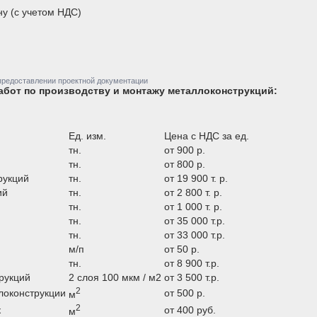
ну (с учетом НДС)
предоставлении проектной документации
бот по производству и монтажу металлоконструкций:
Ед. изм.
Цена с НДС за ед.
тн.
от 900 р.
тн.
от 800 р.
рукций
тн.
от 19 900 т. р.
ий
тн.
от 2 800 т. р.
тн.
от 1 000 т. р.
тн.
от 35 000 т.р.
тн.
от 33 000 т.р.
м/п
от 50 р.
тн.
от 8 900 т.р.
рукций
2 слоя 100 мкм / м2
от 3 500 т.р.
2
локонструкции
от 500 р.
м
2
к
от 400 руб.
м