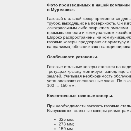
Фото производимых в нашей компании к
в Мурманске:
Газовый стальной ковер применяется для 
трубок, выходящих на поверхность. Он изг
лакокрасочным либо покрытием эмалями. 
промышленности и коммунальном хозяйств
Широко распространены на коммуникациях 
газовые коверы предохраняют арматуру и 
вандализма, обеспечивают санкционирован
Особенности установки.
Газовые стальные коверы ставятся на над
тротуарах крышку монтируют заподлицо с 
землей. Учитывая необходимость обслужи
устанавливают специальные знаки. По выс
100 … 150 мм.
Качественные газовые коверы.
При необходимости заказать газовые стал
Выпускаются стальные коверы диаметрами
325 мм;
273 мм;
159 мм.