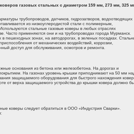
оверов газовых стальных с диаметром 159 мм, 273 мм, 325 м
арматуры трубопроводов, датчиков, гидрозатворов, водоотводящих
отавливается из низкоуглеродистой стали с полимерным,
Используются стальные газовые коверы в любых отраслях
е. Часто применяются они и на трубопроводах города Мурманск.
в пешеходных зонах, на автодорогах, в зеленых посадках. Сталь
приспособления от механических воздействий, коррозии,
ный доступ для обслуживания, осмотров и ремонта.
ежные основания из бетона или железобетона. На дорогах и
покрытием. На газонах уровень крышки приподнимают на 50 мм на
вания защищаемого оборудования для быстрого нахождения ковер
оте от верха защищаемого устройства до крышки ковера должно б
ьные коверы следует обратиться в ООО «Индустрия Сварки».
: