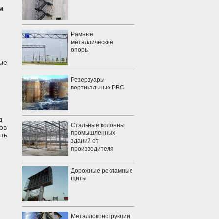
м
Рамные
металлические
опоры
ные
Резервуары
вертикальные РВС
д
Стальные колонны
ов
промышленных
ыть
зданий от
производителя
Дорожные рекламные
щиты
Металлоконструкции