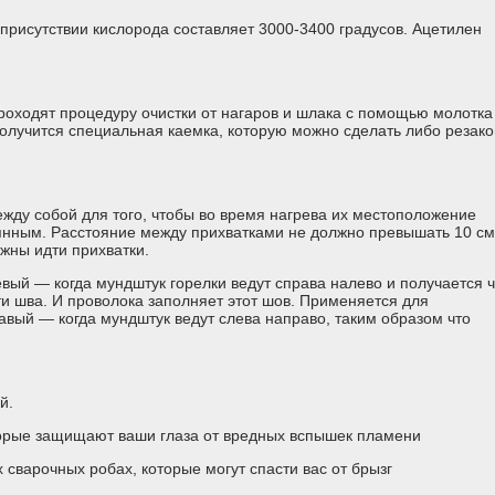
присутствии кислорода составляет 3000-3400 градусов. Ацетилен
роходят процедуру очистки от нагаров и шлака с помощью молотка
олучится специальная каемка, которую можно сделать либо резако
жду собой для того, чтобы во время нагрева их местоположение
оянным. Расстояние между прихватками не должно превышать 10 см
жны идти прихватки.
евый — когда мундштук горелки ведут справа налево и получается ч
и шва. И проволока заполняет этот шов. Применяется для
авый — когда мундштук ведут слева направо, таким образом что
й.
орые защищают ваши глаза от вредных вспышек пламени
сварочных робах, которые могут спасти вас от брызг