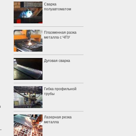
Сварка
полуавтоматом
Плазменная разка
металла c ЧПУ
Дуговая сварка
Гибка профильной
трубы
в
Лазерная резка
металла
—