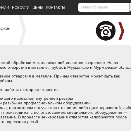
АНИИ
НОВОСТИ
ЦЕНЫ
КОНТАКТЫ
арки»
еской обработки металлоизделий является сверление. Наша
нию отверстий в металле, трубах в Мурманске и Мурманской област
ание отверстия в металле. Причем отверстие может быть как
лубины.
е работы к которым относятся:
ейшего нарезания внутренней резьбы
ей резьбы на профессиональном оборудовании
лла, при котором получаются отверстия либо цилиндрической, либ
т производится с использованием специального оборудования —
 название. В процессе зенкерования отверстия калибруются после
го нарезания резьб