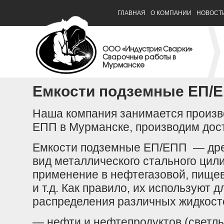
ГЛАВНАЯ
О КОМПАНИИ
НОВОСТ
ООО «Индустрия Сварки»
Сварочные работы в
Мурманске
Емкости подземные ЕП/
Наша компания занимается произв
ЕПП в Мурманске, производим дост
Емкости подземные ЕП/ЕПП — др
вид металлического стального цил
применение в нефтегазовой, пище
и т.д. Как правило, их используют 
распределения различных жидкост
— нефти и нефтепродуктов (светлы